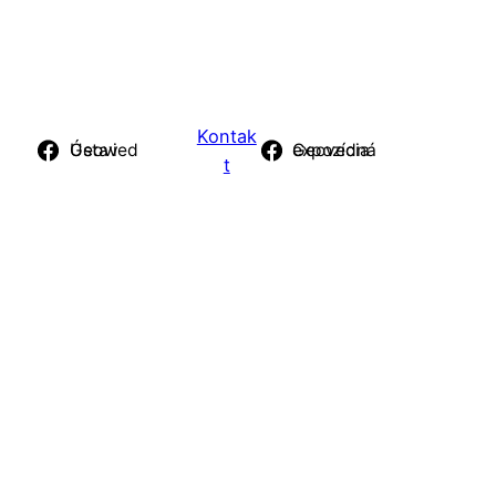
Kontak
Ústav Geovied
Geovedná expozícia
t