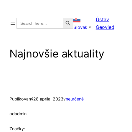
Prejsť
na
Search Button
Ústav
Search
obsah
for:
Geovied
Slovak
▼
Najnovšie aktuality
Publikovaný
28 apríla, 2023
v
neurčené
od
admin
Značky: