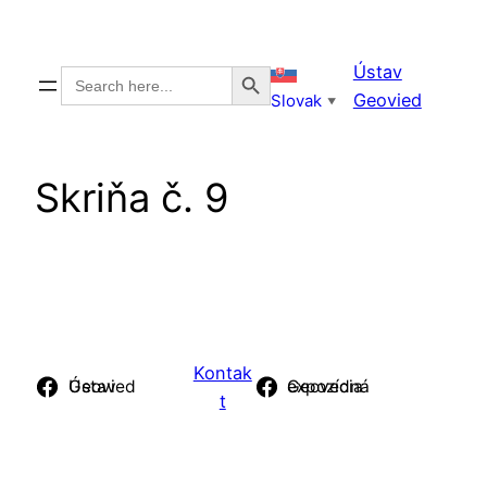
Prejsť
na
Search Button
Ústav
Search
obsah
for:
Geovied
Slovak
▼
Skriňa č. 9
Kontak
Ústav Geovied
Geovedná expozícia
t