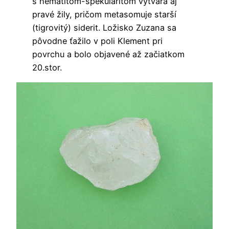
s hematitom-spekularitom vytvára aj
pravé žily, pričom metasomuje starší
(tigrovitý) siderit. Ložisko Zuzana sa
pôvodne ťažilo v poli Klement pri
povrchu a bolo objavené až začiatkom
20.stor.