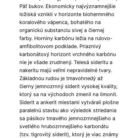
Päť bukov. Ekonomicky najvýznamnejšie
ložiská vznikli v horizonte biohermného
koralového vápenca, bohatého na
organickú substanciu sivej a čiernej
farby. Horniny karbónu ležia na rulovo-
amfibolitovom podklade. Priaznivý
karbonátový horizont vrchného karbónu
nie je všade zrudnený. Telesá sideritu a
nakeritu majú veľmi nepravidelné tvary.
Základnou rudou je tmavohnedý až
čierny jemnozrnný siderit vysokej kvality,
ktorý sa na východoch zmenil na limonit.
Siderit a ankerit miestami vytvárali plošne
paralelnú stavbu ako výsledok striedania
sa pásikov tmavého jemnozrnnejšieho a
svetlého hrubozrnnejšieho karbonátu
(tzv. tigrovitý siderit), ktorý je viac známy