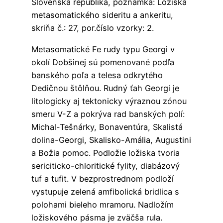
Slovenská republika, poznámka: Ložiská
metasomatického sideritu a ankeritu,
skriňa č.: 27, por.číslo vzorky: 2.
Metasomatické Fe rudy typu Georgi v
okolí Dobšinej sú pomenované podľa
banského poľa a telesa odkrytého
Dedičnou štôlňou. Rudný ťah Georgi je
litologicky aj tektonicky výraznou zónou
smeru V-Z a pokrýva rad banských polí:
Michal-Tešnárky, Bonaventúra, Skalistá
dolina-Georgi, Skalisko-Amália, Augustini
a Božia pomoc. Podložie ložiska tvoria
sericiticko-chloritické fylity, diabázový
tuf a tufit. V bezprostrednom podloží
vystupuje zelená amfibolická bridlica s
polohami bieleho mramoru. Nadložím
ložiskového pásma je zväčša rula.