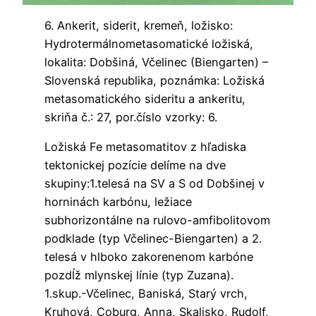
6. Ankerit, siderit, kremeň, ložisko:
Hydrotermálnometasomatické ložiská,
lokalita: Dobšiná, Včelinec (Biengarten) –
Slovenská republika, poznámka: Ložiská
metasomatického sideritu a ankeritu,
skriňa č.: 27, por.číslo vzorky: 6.
Ložiská Fe metasomatitov z hľadiska
tektonickej pozície delíme na dve
skupiny:1.telesá na SV a S od Dobšinej v
horninách karbónu, ležiace
subhorizontálne na rulovo-amfibolitovom
podklade (typ Včelinec-Biengarten) a 2.
telesá v hlboko zakorenenom karbóne
pozdĺž mlynskej línie (typ Zuzana).
1.skup.-Včelinec, Baniská, Starý vrch,
Kruhová, Coburg, Anna, Skalisko, Rudolf,