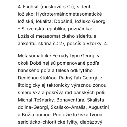
4. Fuchsit (muskovit s Cr), siderit,
ložisko: Hydrotermálnometasomatické
ložiská, lokalita: Dobšiná, ložisko Georgi
– Slovenská republika, poznámka:
Ložiská metasomatického sideritu a
ankeritu, skriňa č.: 27, por.číslo vzorky: 4.
Metasomatické Fe rudy typu Georgi v
okolí Dobšinej sú pomenované podľa
banského poľa a telesa odkrytého
Dedičnou štôlňou. Rudný ťah Georgi je
litologicky aj tektonicky výraznou zónou
smeru V-Z a pokrýva rad banských polí:
Michal-Tešnárky, Bonaventúra, Skalistá
dolina-Georgi, Skalisko-Amália, Augustini
a Božia pomoc. Podložie ložiska tvoria
sericiticko-chloritické fylity, diabázový