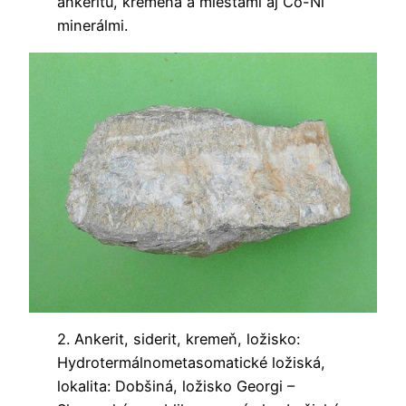
ankeritu, kremeňa a miestami aj Co-Ni
minerálmi.
2. Ankerit, siderit, kremeň, ložisko:
Hydrotermálnometasomatické ložiská,
lokalita: Dobšiná, ložisko Georgi –