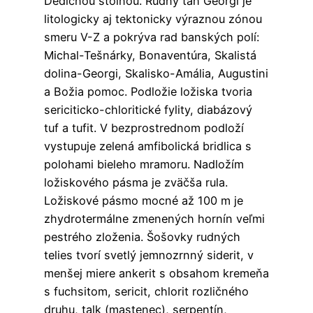
Dedičnou štôlňou. Rudný ťah Georgi je
litologicky aj tektonicky výraznou zónou
smeru V-Z a pokrýva rad banských polí:
Michal-Tešnárky, Bonaventúra, Skalistá
dolina-Georgi, Skalisko-Amália, Augustini
a Božia pomoc. Podložie ložiska tvoria
sericiticko-chloritické fylity, diabázový
tuf a tufit. V bezprostrednom podloží
vystupuje zelená amfibolická bridlica s
polohami bieleho mramoru. Nadložím
ložiskového pásma je zväčša rula.
Ložiskové pásmo mocné až 100 m je
zhydrotermálne zmenených hornín veľmi
pestrého zloženia. Šošovky rudných
telies tvorí svetlý jemnozrnný siderit, v
menšej miere ankerit s obsahom kremeňa
s fuchsitom, sericit, chlorit rozličného
druhu, talk (mastenec), serpentín,