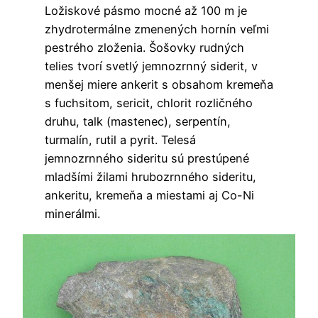
Ložiskové pásmo mocné až 100 m je
zhydrotermálne zmenených hornín veľmi
pestrého zloženia. Šošovky rudných
telies tvorí svetlý jemnozrnný siderit, v
menšej miere ankerit s obsahom kremeňa
s fuchsitom, sericit, chlorit rozličného
druhu, talk (mastenec), serpentín,
turmalín, rutil a pyrit. Telesá
jemnozrnného sideritu sú prestúpené
mladšími žilami hrubozrnného sideritu,
ankeritu, kremeňa a miestami aj Co-Ni
minerálmi.