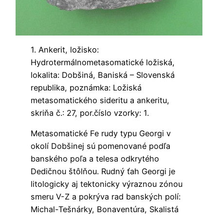
1. Ankerit, ložisko:
Hydrotermálnometasomatické ložiská,
lokalita: Dobšiná, Baniská – Slovenská
republika, poznámka: Ložiská
metasomatického sideritu a ankeritu,
skriňa č.: 27, por.číslo vzorky: 1.
Metasomatické Fe rudy typu Georgi v
okolí Dobšinej sú pomenované podľa
banského poľa a telesa odkrytého
Dedičnou štôlňou. Rudný ťah Georgi je
litologicky aj tektonicky výraznou zónou
smeru V-Z a pokrýva rad banských polí:
Michal-Tešnárky, Bonaventúra, Skalistá