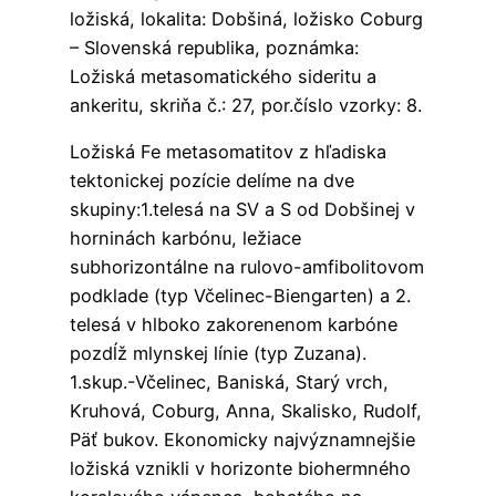
ložiská, lokalita: Dobšiná, ložisko Coburg
– Slovenská republika, poznámka:
Ložiská metasomatického sideritu a
ankeritu, skriňa č.: 27, por.číslo vzorky: 8.
Ložiská Fe metasomatitov z hľadiska
tektonickej pozície delíme na dve
skupiny:1.telesá na SV a S od Dobšinej v
horninách karbónu, ležiace
subhorizontálne na rulovo-amfibolitovom
podklade (typ Včelinec-Biengarten) a 2.
telesá v hlboko zakorenenom karbóne
pozdĺž mlynskej línie (typ Zuzana).
1.skup.-Včelinec, Baniská, Starý vrch,
Kruhová, Coburg, Anna, Skalisko, Rudolf,
Päť bukov. Ekonomicky najvýznamnejšie
ložiská vznikli v horizonte biohermného