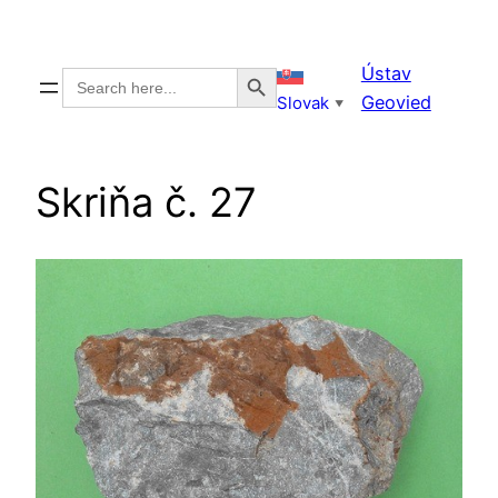
Prejsť
na
Search Button
Ústav
Search
obsah
for:
Geovied
Slovak
▼
Skriňa č. 27