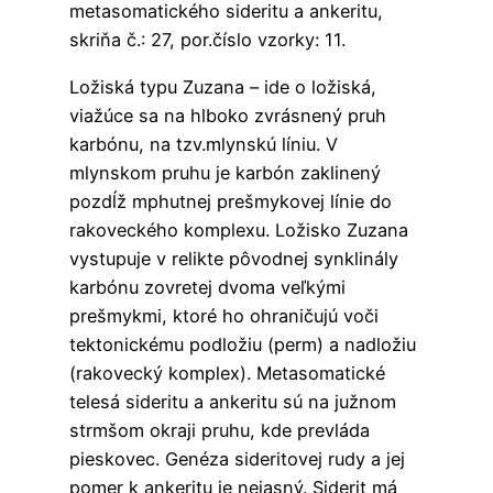
metasomatického sideritu a ankeritu,
skriňa č.: 27, por.číslo vzorky: 11.
Ložiská typu Zuzana – ide o ložiská,
viažúce sa na hlboko zvrásnený pruh
karbónu, na tzv.mlynskú líniu. V
mlynskom pruhu je karbón zaklinený
pozdĺž mphutnej prešmykovej línie do
rakoveckého komplexu. Ložisko Zuzana
vystupuje v relikte pôvodnej synklinály
karbónu zovretej dvoma veľkými
prešmykmi, ktoré ho ohraničujú voči
tektonickému podložiu (perm) a nadložiu
(rakovecký komplex). Metasomatické
telesá sideritu a ankeritu sú na južnom
strmšom okraji pruhu, kde prevláda
pieskovec. Genéza sideritovej rudy a jej
pomer k ankeritu je nejasný. Siderit má