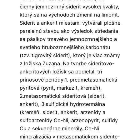
čierny jemnozrnný siderit vysokej kvality,
ktorý sa na východoch zmenil na limonit.
Siderit a ankerit miestami vytvárali plošne
paralelnú stavbu ako výsledok striedania
sa pásikov tmavého jemnozrnnejšieho a
svetlého hrubozrnnejšieho karbonátu
(tzv. tigrovitý siderit), ktorý je viac známy
z ložiska Zuzana. Na tvorbe sideritovo-
ankeritových ložísk sa podieľali tri
prínosové periódy:1. predmetasomatická
pyritová (pyrit, markazit, kremeň),
2.metasomatická sideritová (siderit,
ankerit), 3.sulfidická hydrotermálna
(kremeň, siderit, ankerit, arzenidy a
sulfoarzenidy Co-Ni, arzenopyrit, sulfidy
Cu a sekundárne minerály. Co-Ni
mineralizácia v metasomatickom siderite-