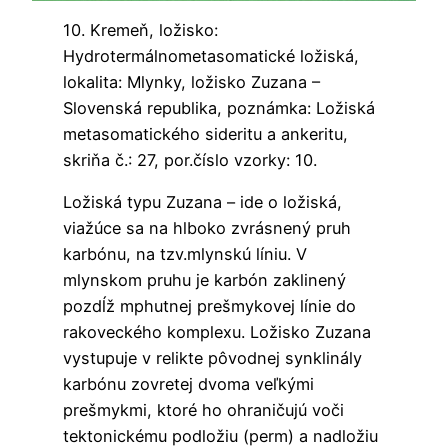
10. Kremeň, ložisko:
Hydrotermálnometasomatické ložiská,
lokalita: Mlynky, ložisko Zuzana –
Slovenská republika, poznámka: Ložiská
metasomatického sideritu a ankeritu,
skriňa č.: 27, por.číslo vzorky: 10.
Ložiská typu Zuzana – ide o ložiská,
viažúce sa na hlboko zvrásnený pruh
karbónu, na tzv.mlynskú líniu. V
mlynskom pruhu je karbón zaklinený
pozdĺž mphutnej prešmykovej línie do
rakoveckého komplexu. Ložisko Zuzana
vystupuje v relikte pôvodnej synklinály
karbónu zovretej dvoma veľkými
prešmykmi, ktoré ho ohraničujú voči
tektonickému podložiu (perm) a nadložiu