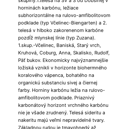
skupiny:1.telesá na SV a S od Dobšinej v
horninách karbónu, ležiace
subhorizontálne na rulovo-amfibolitovom
podklade (typ Včelinec-Biengarten) a 2.
telesá v hlboko zakorenenom karbóne
pozdĺž mlynskej línie (typ Zuzana).
1.skup.-Včelinec, Baniská, Starý vrch,
Kruhová, Coburg, Anna, Skalisko, Rudolf,
Päť bukov. Ekonomicky najvýznamnejšie
ložiská vznikli v horizonte biohermného
koralového vápenca, bohatého na
organickú substanciu sivej a čiernej
farby. Horniny karbónu ležia na rulovo-
amfibolitovom podklade. Priaznivý
karbonátový horizont vrchného karbónu
nie je všade zrudnený. Telesá sideritu a
nakeritu majú veľmi nepravidelné tvary.
Základnou rudou je tmavohnedý až