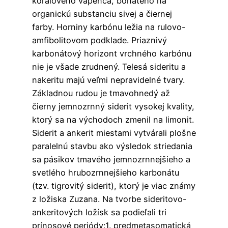
koralového vápenca, bohatého na
organickú substanciu sivej a čiernej
farby. Horniny karbónu ležia na rulovo-
amfibolitovom podklade. Priaznivý
karbonátový horizont vrchného karbónu
nie je všade zrudnený. Telesá sideritu a
nakeritu majú veľmi nepravidelné tvary.
Základnou rudou je tmavohnedý až
čierny jemnozrnný siderit vysokej kvality,
ktorý sa na východoch zmenil na limonit.
Siderit a ankerit miestami vytvárali plošne
paralelnú stavbu ako výsledok striedania
sa pásikov tmavého jemnozrnnejšieho a
svetlého hrubozrnnejšieho karbonátu
(tzv. tigrovitý siderit), ktorý je viac známy
z ložiska Zuzana. Na tvorbe sideritovo-
ankeritových ložísk sa podieľali tri
prínosové periódy:1. predmetasomatická