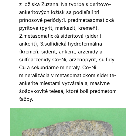
z ložiska Zuzana. Na tvorbe sideritovo-
ankeritových ložísk sa podieľali tri
prínosové periódy:1. predmetasomatická
pyritová (pyrit, markazit, kremeň),
2.metasomatická sideritová (siderit,
ankerit), 3.sulfidická hydrotermálna
(kremeň, siderit, ankerit, arzenidy a
sulfoarzenidy Co-Ni, arzenopyrit, sulfidy
Cu a sekundárne minerály. Co-Ni
mineralizácia v metasomatickom siderite-
ankerite miestami vytvárala aj masívne
šošovkovité telesá, ktoré boli predmetom
ťažby.