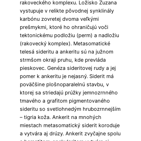
rakoveckého komplexu. Ložisko Zuzana
vystupuje v relikte pôvodnej synklinály
karbónu zovretej dvoma veľkými
prešmykmi, ktoré ho ohraničujú voči
tektonickému podložiu (perm) a nadložiu
(rakovecký komplex). Metasomatické
telesá sideritu a ankeritu sú na južnom
strmšom okraji pruhu, kde prevláda
pieskovec. Genéza sideritovej rudy a jej
pomer k ankeritu je nejasný. Siderit má
poväčšine plošnoparalelnú stavbu, v
ktorej sa striedajú prúžky jemnozrnného
tmavého a grafitom pigmentovaného
sideritu so svetlohnedým hrubozrnnejším
– tigria koža. Ankerit na mnohých
miestach metasomatický siderit koroduje
a vytvára aj drúzy. Ankerit zvyčajne spolu