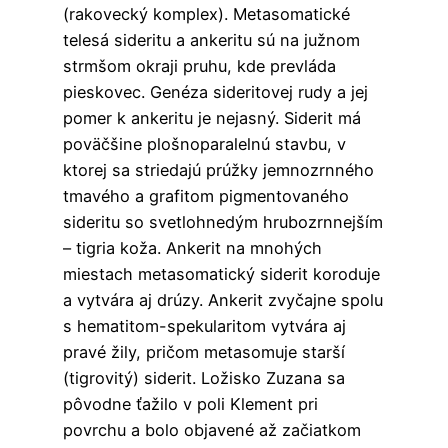
(rakovecký komplex). Metasomatické
telesá sideritu a ankeritu sú na južnom
strmšom okraji pruhu, kde prevláda
pieskovec. Genéza sideritovej rudy a jej
pomer k ankeritu je nejasný. Siderit má
poväčšine plošnoparalelnú stavbu, v
ktorej sa striedajú prúžky jemnozrnného
tmavého a grafitom pigmentovaného
sideritu so svetlohnedým hrubozrnnejším
– tigria koža. Ankerit na mnohých
miestach metasomatický siderit koroduje
a vytvára aj drúzy. Ankerit zvyčajne spolu
s hematitom-spekularitom vytvára aj
pravé žily, pričom metasomuje starší
(tigrovitý) siderit. Ložisko Zuzana sa
pôvodne ťažilo v poli Klement pri
povrchu a bolo objavené až začiatkom