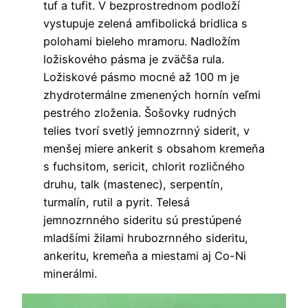
tuf a tufit. V bezprostrednom podloží
vystupuje zelená amfibolická bridlica s
polohami bieleho mramoru. Nadložím
ložiskového pásma je zväčša rula.
Ložiskové pásmo mocné až 100 m je
zhydrotermálne zmenených hornín veľmi
pestrého zloženia. Šošovky rudných
telies tvorí svetlý jemnozrnný siderit, v
menšej miere ankerit s obsahom kremeňa
s fuchsitom, sericit, chlorit rozličného
druhu, talk (mastenec), serpentín,
turmalín, rutil a pyrit. Telesá
jemnozrnného sideritu sú prestúpené
mladšími žilami hrubozrnného sideritu,
ankeritu, kremeňa a miestami aj Co-Ni
minerálmi.