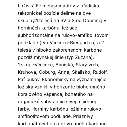
Ložiská Fe metasomatitov z hľadiska
tektonickej pozície delíme na dve
skupiny:1.telesá na SV a S od Dobšinej v
horninách karbónu, ležiace
subhorizontálne na rulovo-amfibolitovom
podklade (typ Včelinec-Biengarten) a 2.
telesá v hlboko zakorenenom karbóne
pozdĺž mlynskej línie (typ Zuzana).
1.skup.-Včelinec, Baniská, Starý vrch,
Kruhová, Coburg, Anna, Skalisko, Rudolf,
Päť bukov. Ekonomicky najvýznamnejšie
ložiská vznikli v horizonte biohermného
koralového vápenca, bohatého na
organickú substanciu sivej a čiernej
farby. Horniny karbónu ležia na rulovo-
amfibolitovom podklade. Priaznivý
karbonátový horizont vrchného karbónu