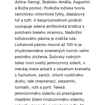
dolina-Georgi, Skalisko-Amália, Augustini
a Božia pomoc. Podložie ložiska tvoria
sericiticko-chloritické fylity, diabázový
tuf a tufit. V bezprostrednom podloží
vystupuje zelená amfibolická bridlica s
polohami bieleho mramoru. Nadložím
ložiskového pásma je zväčša rula.
Ložiskové pásmo mocné až 100 m je
zhydrotermálne zmenených hornín veľmi
pestrého zloženia. Šošovky rudných
telies tvorí svetlý jemnozrnný siderit, v
menšej miere ankerit s obsahom kremeňa
s fuchsitom, sericit, chlorit rozličného
druhu, talk (mastenec), serpentín,
turmalín, rutil a pyrit. Telesá
jemnozrnného sideritu sú prestúpené
mladšími žilami hrubozrnného sideritu,