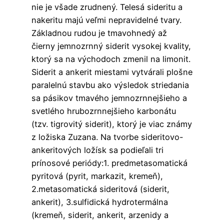
nie je všade zrudnený. Telesá sideritu a
nakeritu majú veľmi nepravidelné tvary.
Základnou rudou je tmavohnedý až
čierny jemnozrnný siderit vysokej kvality,
ktorý sa na východoch zmenil na limonit.
Siderit a ankerit miestami vytvárali plošne
paralelnú stavbu ako výsledok striedania
sa pásikov tmavého jemnozrnnejšieho a
svetlého hrubozrnnejšieho karbonátu
(tzv. tigrovitý siderit), ktorý je viac známy
z ložiska Zuzana. Na tvorbe sideritovo-
ankeritových ložísk sa podieľali tri
prínosové periódy:1. predmetasomatická
pyritová (pyrit, markazit, kremeň),
2.metasomatická sideritová (siderit,
ankerit), 3.sulfidická hydrotermálna
(kremeň, siderit, ankerit, arzenidy a