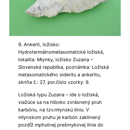
9. Ankerit, ložisko:
Hydrotermálnometasomatické ložiská,
lokalita: Mlynky, ložisko Zuzana –
Slovenská republika, poznámka: Ložiská
metasomatického sideritu a ankeritu,
skriňa č.: 27, por.číslo vzorky: 9.
Ložiská typu Zuzana – ide o ložiská,
viažúce sa na hlboko zvrásnený pruh
karbónu, na tzv.mlynskú líniu. V
mlynskom pruhu je karbón zaklinený
pozdĺž mphutnej prešmykovej línie do