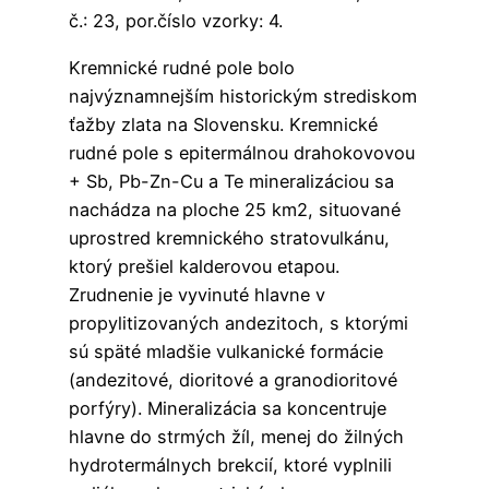
č.: 23, por.číslo vzorky: 4.
Kremnické rudné pole bolo
najvýznamnejším historickým strediskom
ťažby zlata na Slovensku. Kremnické
rudné pole s epitermálnou drahokovovou
+ Sb, Pb-Zn-Cu a Te mineralizáciou sa
nachádza na ploche 25 km2, situované
uprostred kremnického stratovulkánu,
ktorý prešiel kalderovou etapou.
Zrudnenie je vyvinuté hlavne v
propylitizovaných andezitoch, s ktorými
sú späté mladšie vulkanické formácie
(andezitové, dioritové a granodioritové
porfýry). Mineralizácia sa koncentruje
hlavne do strmých žíl, menej do žilných
hydrotermálnych brekcií, ktoré vyplnili