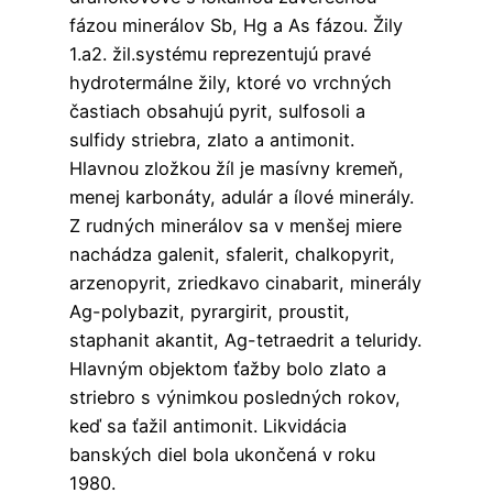
fázou minerálov Sb, Hg a As fázou. Žily
1.a2. žil.systému reprezentujú pravé
hydrotermálne žily, ktoré vo vrchných
častiach obsahujú pyrit, sulfosoli a
sulfidy striebra, zlato a antimonit.
Hlavnou zložkou žíl je masívny kremeň,
menej karbonáty, adulár a ílové minerály.
Z rudných minerálov sa v menšej miere
nachádza galenit, sfalerit, chalkopyrit,
arzenopyrit, zriedkavo cinabarit, minerály
Ag-polybazit, pyrargirit, proustit,
staphanit akantit, Ag-tetraedrit a teluridy.
Hlavným objektom ťažby bolo zlato a
striebro s výnimkou posledných rokov,
keď sa ťažil antimonit. Likvidácia
banských diel bola ukončená v roku
1980.