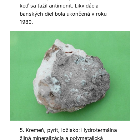
keď sa ťažil antimonit. Likvidácia
banských diel bola ukončená v roku
1980.
5. Kremeň, pyrit, ložisko: Hydrotermálna
žilná mineralizácia a polymetalická