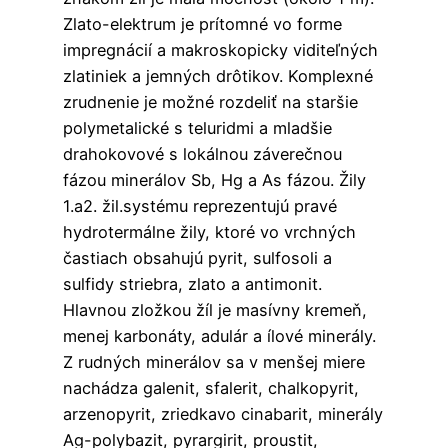
Zlato-elektrum je prítomné vo forme
impregnácií a makroskopicky viditeľných
zlatiniek a jemných drôtikov. Komplexné
zrudnenie je možné rozdeliť na staršie
polymetalické s teluridmi a mladšie
drahokovové s lokálnou záverečnou
fázou minerálov Sb, Hg a As fázou. Žily
1.a2. žil.systému reprezentujú pravé
hydrotermálne žily, ktoré vo vrchných
častiach obsahujú pyrit, sulfosoli a
sulfidy striebra, zlato a antimonit.
Hlavnou zložkou žíl je masívny kremeň,
menej karbonáty, adulár a ílové minerály.
Z rudných minerálov sa v menšej miere
nachádza galenit, sfalerit, chalkopyrit,
arzenopyrit, zriedkavo cinabarit, minerály
Ag-polybazit, pyrargirit, proustit,