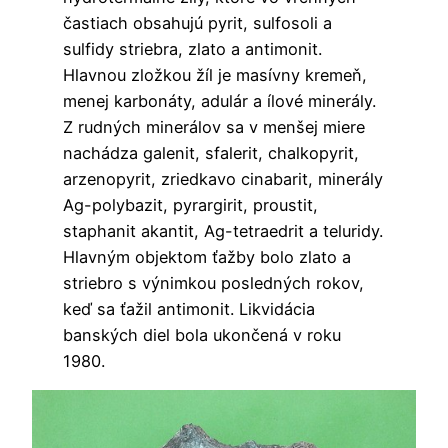
častiach obsahujú pyrit, sulfosoli a
sulfidy striebra, zlato a antimonit.
Hlavnou zložkou žíl je masívny kremeň,
menej karbonáty, adulár a ílové minerály.
Z rudných minerálov sa v menšej miere
nachádza galenit, sfalerit, chalkopyrit,
arzenopyrit, zriedkavo cinabarit, minerály
Ag-polybazit, pyrargirit, proustit,
staphanit akantit, Ag-tetraedrit a teluridy.
Hlavným objektom ťažby bolo zlato a
striebro s výnimkou posledných rokov,
keď sa ťažil antimonit. Likvidácia
banských diel bola ukončená v roku
1980.