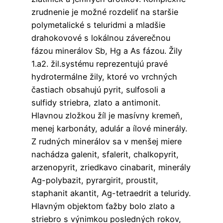
zrudnenie je možné rozdeliť na staršie
polymetalické s teluridmi a mladšie
drahokovové s lokálnou záverečnou
fázou minerálov Sb, Hg a As fázou. Žily
1.a2. žil.systému reprezentujú pravé
hydrotermálne žily, ktoré vo vrchných
častiach obsahujú pyrit, sulfosoli a
sulfidy striebra, zlato a antimonit.
Hlavnou zložkou žíl je masívny kremeň,
menej karbonáty, adulár a ílové minerály.
Z rudných minerálov sa v menšej miere
nachádza galenit, sfalerit, chalkopyrit,
arzenopyrit, zriedkavo cinabarit, minerály
Ag-polybazit, pyrargirit, proustit,
staphanit akantit, Ag-tetraedrit a teluridy.
Hlavným objektom ťažby bolo zlato a
striebro s výnimkou posledných rokov,