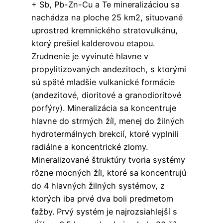
+ Sb, Pb-Zn-Cu a Te mineralizáciou sa
nachádza na ploche 25 km2, situované
uprostred kremnického stratovulkánu,
ktorý prešiel kalderovou etapou.
Zrudnenie je vyvinuté hlavne v
propylitizovaných andezitoch, s ktorými
sú späté mladšie vulkanické formácie
(andezitové, dioritové a granodioritové
porfýry). Mineralizácia sa koncentruje
hlavne do strmých žíl, menej do žilných
hydrotermálnych brekcií, ktoré vyplnili
radiálne a koncentrické zlomy.
Mineralizované štruktúry tvoria systémy
rôzne mocných žíl, ktoré sa koncentrujú
do 4 hlavných žilných systémov, z
ktorých iba prvé dva boli predmetom
ťažby. Prvý systém je najrozsiahlejší s