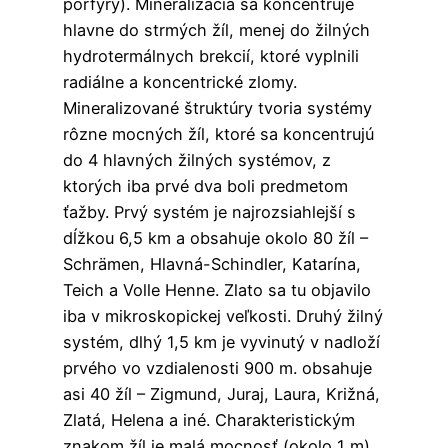
porfýry). Mineralizácia sa koncentruje
hlavne do strmých žíl, menej do žilných
hydrotermálnych brekcií, ktoré vyplnili
radiálne a koncentrické zlomy.
Mineralizované štruktúry tvoria systémy
rôzne mocných žíl, ktoré sa koncentrujú
do 4 hlavných žilných systémov, z
ktorých iba prvé dva boli predmetom
ťažby. Prvý systém je najrozsiahlejší s
dĺžkou 6,5 km a obsahuje okolo 80 žíl –
Schrämen, Hlavná-Schindler, Katarína,
Teich a Volle Henne. Zlato sa tu objavilo
iba v mikroskopickej veľkosti. Druhý žilný
systém, dlhý 1,5 km je vyvinutý v nadloží
prvého vo vzdialenosti 900 m. obsahuje
asi 40 žíl – Zigmund, Juraj, Laura, Križná,
Zlatá, Helena a iné. Charakteristickým
znakom žíl je malá mocnosť (okolo 1 m).