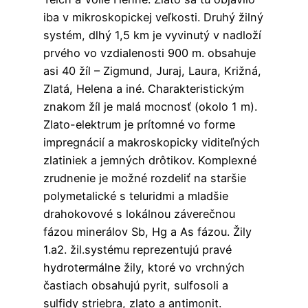
iba v mikroskopickej veľkosti. Druhý žilný
systém, dlhý 1,5 km je vyvinutý v nadloží
prvého vo vzdialenosti 900 m. obsahuje
asi 40 žíl – Zigmund, Juraj, Laura, Križná,
Zlatá, Helena a iné. Charakteristickým
znakom žíl je malá mocnosť (okolo 1 m).
Zlato-elektrum je prítomné vo forme
impregnácií a makroskopicky viditeľných
zlatiniek a jemných drôtikov. Komplexné
zrudnenie je možné rozdeliť na staršie
polymetalické s teluridmi a mladšie
drahokovové s lokálnou záverečnou
fázou minerálov Sb, Hg a As fázou. Žily
1.a2. žil.systému reprezentujú pravé
hydrotermálne žily, ktoré vo vrchných
častiach obsahujú pyrit, sulfosoli a
sulfidy striebra, zlato a antimonit.