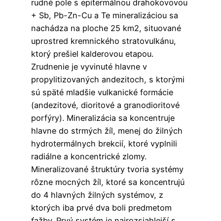
rudné pole s epitermálnou drahokovovou
+ Sb, Pb-Zn-Cu a Te mineralizáciou sa
nachádza na ploche 25 km2, situované
uprostred kremnického stratovulkánu,
ktorý prešiel kalderovou etapou.
Zrudnenie je vyvinuté hlavne v
propylitizovaných andezitoch, s ktorými
sú späté mladšie vulkanické formácie
(andezitové, dioritové a granodioritové
porfýry). Mineralizácia sa koncentruje
hlavne do strmých žíl, menej do žilných
hydrotermálnych brekcií, ktoré vyplnili
radiálne a koncentrické zlomy.
Mineralizované štruktúry tvoria systémy
rôzne mocných žíl, ktoré sa koncentrujú
do 4 hlavných žilných systémov, z
ktorých iba prvé dva boli predmetom
ťažby. Prvý systém je najrozsiahlejší s