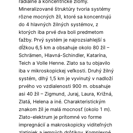
radiálne a koncentrické zlomy.
Mineralizované štruktúry tvoria systémy
rôzne mocných žíl, ktoré sa koncentrujú
do 4 hlavných žilných systémov, z
ktorých iba prvé dva boli predmetom
ťažby. Prvý systém je najrozsiahlejší s
dĺžkou 6,5 km a obsahuje okolo 80 žíl –
Schrämen, Hlavná-Schindler, Katarína,
Teich a Volle Henne. Zlato sa tu objavilo
iba v mikroskopickej veľkosti. Druhý žilný
systém, dlhý 1,5 km je vyvinutý v nadloží
prvého vo vzdialenosti 900 m. obsahuje
asi 40 žíl – Zigmund, Juraj, Laura, Križná,
Zlatá, Helena a iné. Charakteristickým
znakom žíl je malá mocnosť (okolo 1 m).
Zlato-elektrum je prítomné vo forme
impregnácií a makroskopicky viditeľných
zlatiniek a jemných drôtikov. Komplexné