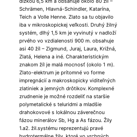
dĺžkou 6,5 km a obsahuje okolo 80 žíl –
Schrämen, Hlavná-Schindler, Katarína,
Teich a Volle Henne. Zlato sa tu objavilo
iba v mikroskopickej veľkosti. Druhý žilný
systém, dlhý 1,5 km je vyvinutý v nadloží
prvého vo vzdialenosti 900 m. obsahuje
asi 40 žíl – Zigmund, Juraj, Laura, Križná,
Zlatá, Helena a iné. Charakteristickým
znakom žíl je malá mocnosť (okolo 1 m).
Zlato-elektrum je prítomné vo forme
impregnácií a makroskopicky viditeľných
zlatiniek a jemných drôtikov. Komplexné
zrudnenie je možné rozdeliť na staršie
polymetalické s teluridmi a mladšie
drahokovové s lokálnou záverečnou
fázou minerálov Sb, Hg a As fázou. Žily
1.a2. žil.systému reprezentujú pravé
hydrotermálne žily, ktoré vo vrchných