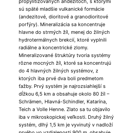
propylitizovaných andezitoch, s ktorými
sú späté mladšie vulkanické formácie
(andezitové, dioritové a granodioritové
porfýry). Mineralizácia sa koncentruje
hlavne do strmých žíl, menej do žilných
hydrotermálnych brekcií, ktoré vyplnili
radiálne a koncentrické zlomy.
Mineralizované štruktúry tvoria systémy
rôzne mocných žíl, ktoré sa koncentrujú
do 4 hlavných žilných systémov, z
ktorých iba prvé dva boli predmetom
ťažby. Prvý systém je najrozsiahlejší s
dĺžkou 6,5 km a obsahuje okolo 80 žíl –
Schrämen, Hlavná-Schindler, Katarína,
Teich a Volle Henne. Zlato sa tu objavilo
iba v mikroskopickej veľkosti. Druhý žilný
systém, dlhý 1,5 km je vyvinutý v nadloží
prvého vo vzdialenosti 900 m. obsahuje