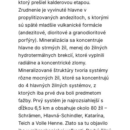
ktorý prešiel kalderovou etapou.
Zrudnenie je vyvinuté hlavne v
propylitizovaných andezitoch, s ktorými
sú späté mladšie vulkanické formácie
(andezitové, dioritové a granodioritové
porfýry). Mineralizácia sa koncentruje
hlavne do strmých žíl, menej do žilných
hydrotermálnych brekcií, ktoré vyplnili
radiálne a koncentrické zlomy.
Mineralizované štruktúry tvoria systémy
rôzne mocných žíl, ktoré sa koncentrujú
do 4 hlavných žilných systémov, z
ktorých iba prvé dva boli predmetom
ťažby. Prvý systém je najrozsiahlejší s
dĺžkou 6,5 km a obsahuje okolo 80 žíl –
Schrämen, Hlavná-Schindler, Katarína,
Teich a Volle Henne. Zlato sa tu objavilo