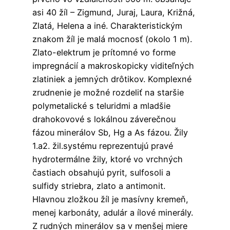
asi 40 žíl – Zigmund, Juraj, Laura, Križná,
Zlatá, Helena a iné. Charakteristickým
znakom žíl je malá mocnosť (okolo 1 m).
Zlato-elektrum je prítomné vo forme
impregnácií a makroskopicky viditeľných
zlatiniek a jemných drôtikov. Komplexné
zrudnenie je možné rozdeliť na staršie
polymetalické s teluridmi a mladšie
drahokovové s lokálnou záverečnou
fázou minerálov Sb, Hg a As fázou. Žily
1.a2. žil.systému reprezentujú pravé
hydrotermálne žily, ktoré vo vrchných
častiach obsahujú pyrit, sulfosoli a
sulfidy striebra, zlato a antimonit.
Hlavnou zložkou žíl je masívny kremeň,
menej karbonáty, adulár a ílové minerály.
Z rudných minerálov sa v menšej miere