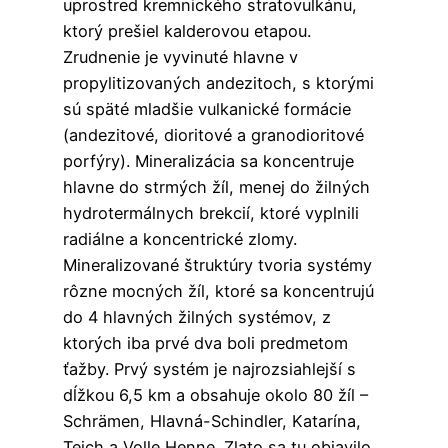
uprostred kremnického stratovulkánu,
ktorý prešiel kalderovou etapou.
Zrudnenie je vyvinuté hlavne v
propylitizovaných andezitoch, s ktorými
sú späté mladšie vulkanické formácie
(andezitové, dioritové a granodioritové
porfýry). Mineralizácia sa koncentruje
hlavne do strmých žíl, menej do žilných
hydrotermálnych brekcií, ktoré vyplnili
radiálne a koncentrické zlomy.
Mineralizované štruktúry tvoria systémy
rôzne mocných žíl, ktoré sa koncentrujú
do 4 hlavných žilných systémov, z
ktorých iba prvé dva boli predmetom
ťažby. Prvý systém je najrozsiahlejší s
dĺžkou 6,5 km a obsahuje okolo 80 žíl –
Schrämen, Hlavná-Schindler, Katarína,
Teich a Volle Henne. Zlato sa tu objavilo