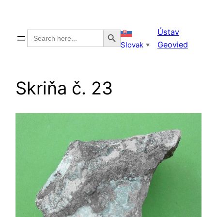
Prejsť
na
Search Button
Ústav
Search
obsah
for:
Geovied
Slovak
▼
Skriňa č. 23