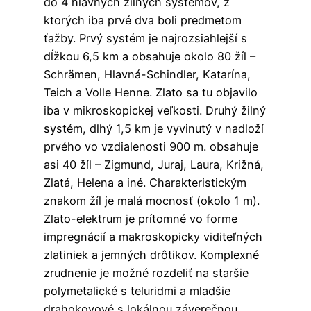
do 4 hlavných žilných systémov, z
ktorých iba prvé dva boli predmetom
ťažby. Prvý systém je najrozsiahlejší s
dĺžkou 6,5 km a obsahuje okolo 80 žíl –
Schrämen, Hlavná-Schindler, Katarína,
Teich a Volle Henne. Zlato sa tu objavilo
iba v mikroskopickej veľkosti. Druhý žilný
systém, dlhý 1,5 km je vyvinutý v nadloží
prvého vo vzdialenosti 900 m. obsahuje
asi 40 žíl – Zigmund, Juraj, Laura, Križná,
Zlatá, Helena a iné. Charakteristickým
znakom žíl je malá mocnosť (okolo 1 m).
Zlato-elektrum je prítomné vo forme
impregnácií a makroskopicky viditeľných
zlatiniek a jemných drôtikov. Komplexné
zrudnenie je možné rozdeliť na staršie
polymetalické s teluridmi a mladšie
drahokovové s lokálnou záverečnou