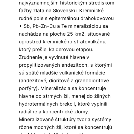
najvýznamnejším historickým strediskom
ťažby zlata na Slovensku. Kremnické
rudné pole s epitermálnou drahokovovou
+ Sb, Pb-Zn-Cu a Te mineralizáciou sa
nachádza na ploche 25 km2, situované
uprostred kremnického stratovulkánu,
ktorý prešiel kalderovou etapou.
Zrudnenie je vyvinuté hlavne v
propylitizovaných andezitoch, s ktorými
sú späté mladšie vulkanické formácie
(andezitové, dioritové a granodioritové
porfýry). Mineralizácia sa koncentruje
hlavne do strmých žíl, menej do žilných
hydrotermálnych brekcií, ktoré vyplnili
radiálne a koncentrické zlomy.
Mineralizované štruktúry tvoria systémy
rôzne mocných žíl, ktoré sa koncentrujú