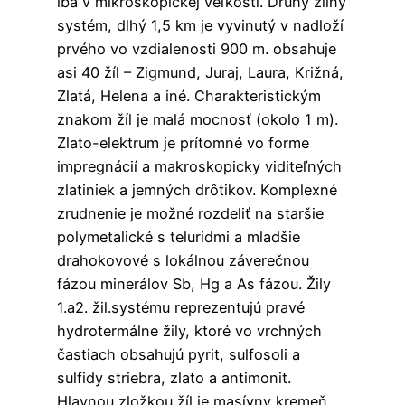
iba v mikroskopickej veľkosti. Druhý žilný
systém, dlhý 1,5 km je vyvinutý v nadloží
prvého vo vzdialenosti 900 m. obsahuje
asi 40 žíl – Zigmund, Juraj, Laura, Križná,
Zlatá, Helena a iné. Charakteristickým
znakom žíl je malá mocnosť (okolo 1 m).
Zlato-elektrum je prítomné vo forme
impregnácií a makroskopicky viditeľných
zlatiniek a jemných drôtikov. Komplexné
zrudnenie je možné rozdeliť na staršie
polymetalické s teluridmi a mladšie
drahokovové s lokálnou záverečnou
fázou minerálov Sb, Hg a As fázou. Žily
1.a2. žil.systému reprezentujú pravé
hydrotermálne žily, ktoré vo vrchných
častiach obsahujú pyrit, sulfosoli a
sulfidy striebra, zlato a antimonit.
Hlavnou zložkou žíl je masívny kremeň,