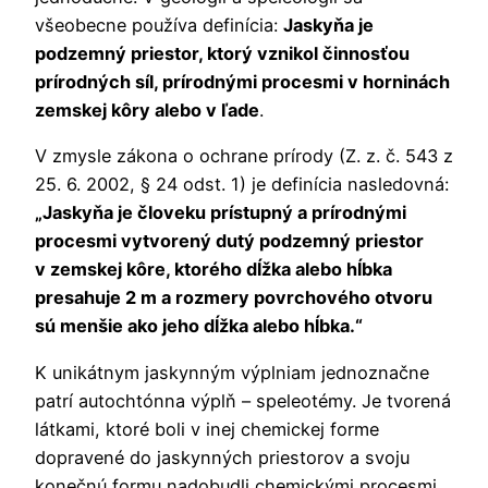
všeobecne používa definícia:
Jaskyňa je
podzemný priestor, ktorý vznikol činnosťou
prírodných síl, prírodnými procesmi v horninách
zemskej kôry alebo v ľade
.
V zmysle zákona o ochrane prírody (Z. z. č. 543 z
25. 6. 2002, § 24 odst. 1) je definícia nasledovná:
„Jaskyňa je človeku prístupný a prírodnými
procesmi vytvorený dutý podzemný priestor
v zemskej kôre, ktorého dĺžka alebo hĺbka
presahuje 2 m a rozmery povrchového otvoru
sú menšie ako jeho dĺžka alebo hĺbka.“
K unikátnym jaskynným výplniam jednoznačne
patrí autochtónna výplň – speleotémy. Je tvorená
látkami, ktoré boli v inej chemickej forme
dopravené do jaskynných priestorov a svoju
konečnú formu nadobudli chemickými procesmi