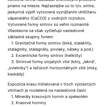
priamo na mieste. Najčastejšie sú to tzv. sintre,
jaskynná výplň vytvorená vyzrážaním uhličitanu
vápenatého (CaCO3) z vodných roztokov.
Vytvorené formy sintrov sú veľmi rozmanité.
Všeobecne sa však vyčleňujú nasledovné
základné skupiny foriem:
1. Gravitačné formy sintrov (brká, stalaktity,
stalagmity, stalagnáty, povlaky, náteky a pod.)
2. Excentrické formy sintrov (heliktity)
3. Sintrové formy stojatých vôd (kôry, „lekná“,
„svietniky“) a tečúcich horizontálnych vôd (misy,
kaskády)
Expozícia krasu inštalovaná v troch výstavných
vitrínach je rozdelená na nasledovné časti:
1. Minerály krasových hornín a speleotém
2. Krasové horniny