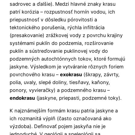
sadrovec a ďalšie). Medzi hlavné znaky krasu
patrí korózia – rozpustnosť hornín vodou, ich
priepustnosť v dôsledku pórovitosti a
tektonického porušenia, rýchla infiltrácia
(presakovanie) zrážkovej vody z povrchu krajiny
systémami puklín do podzemia, rozširovanie
puklín a sústreďovanie puklinovej vody do
podzemných autochtónnych tokov, ktoré formujú
jaskyne. Výsledkom je vytváranie rôznych foriem
povrchového krasu –
exokrasu
(škrapy, závrty,
polia, uvaly, slepé doliny, tiesňavy, kaňony,
ponory, vyvieračky) a podzemného krasu –
endokrasu
(jaskyne, priepasti, podzemné toky).
K najznámejším formám krasu patria jaskyne a
ich rozmanitá výplň (často označovaná ako
výzdoba). Definovať pojem jaskyňa nie je
jednoduché. V geológii a speleológii sa