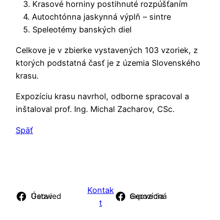
3. Krasové horniny postihnuté rozpúšťaním
4. Autochtónna jaskynná výplň – sintre
5. Speleotémy banských diel
Celkove je v zbierke vystavených 103 vzoriek, z
ktorých podstatná časť je z územia Slovenského
krasu.
Expozíciu krasu navrhol, odborne spracoval a
inštaloval prof. Ing. Michal Zacharov, CSc.
Späť
Kontak
Ústav Geovied
Geovedná expozícia
t