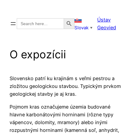
Prejsť
na
Search Button
Ústav
Search
obsah
for:
Geovied
Slovak
▼
O expozícii
Slovensko patrí ku krajinám s veľmi pestrou a
zložitou geologickou stavbou. Typickým prvkom
geologickej stavby je aj kras.
Pojmom kras označujeme územia budované
hlavne karbonátovými horninami (rôzne typy
vápencov, dolomity, mramory) alebo inými
rozpustnými horninami (kamenná soľ, anhydrit,